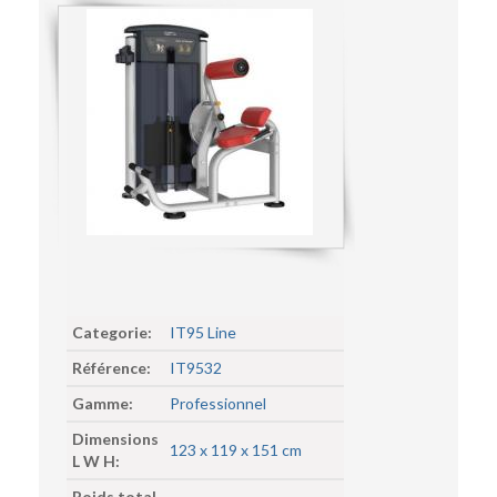
Categorie:
IT95 Line
Référence:
IT9532
Gamme:
Professionnel
Dimensions
123 x 119 x 151 cm
L W H:
Poids total