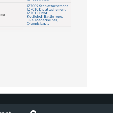
IZ7009 Step attachement
IZ7010 Dip attachement
IZ7012 Pivot
es:
Kettlebell, Battle rope,
TRX, Medecine ball,
Olympic bar, ...