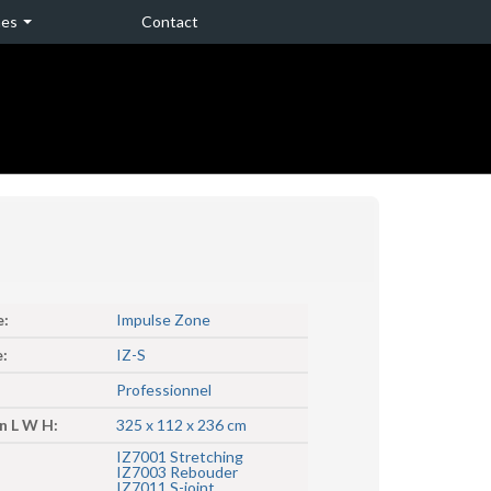
nes
Contact
e:
Impulse Zone
:
IZ-S
Professionnel
n L W H:
325 x 112 x 236 cm
IZ7001 Stretching
IZ7003 Rebouder
IZ7011 S-joint