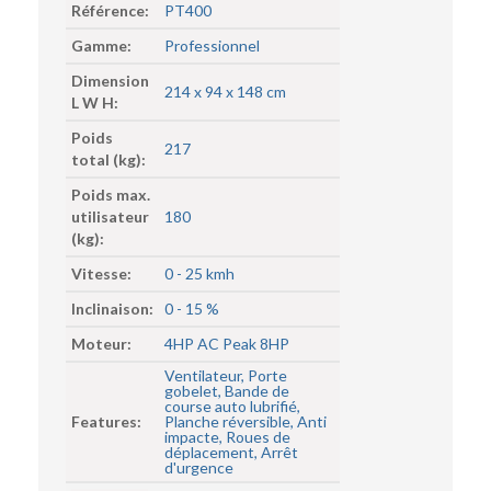
Référence:
PT400
Gamme:
Professionnel
Dimension
214 x 94 x 148 cm
L W H:
Poids
217
total (kg):
Poids max.
utilisateur
180
(kg):
Vitesse:
0 - 25 kmh
Inclinaison:
0 - 15 %
Moteur:
4HP AC Peak 8HP
Ventilateur, Porte
gobelet, Bande de
course auto lubrifié,
Features:
Planche réversible, Anti
impacte, Roues de
déplacement, Arrêt
d'urgence