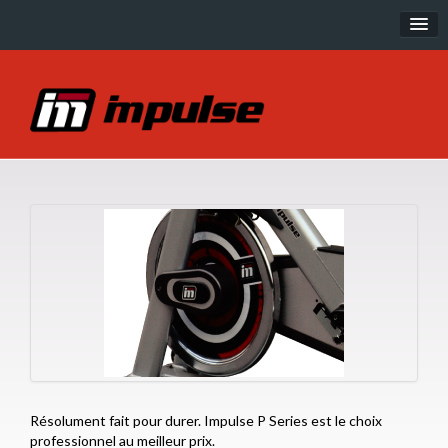
Musculation
IT Line
IT95 Line
IE Line
SL Line
PL Line
EXOFORM
Cardio
R Series
Résolument fait pour durer. Impulse P Series est le choix
P Series
professionnel au meilleur prix.