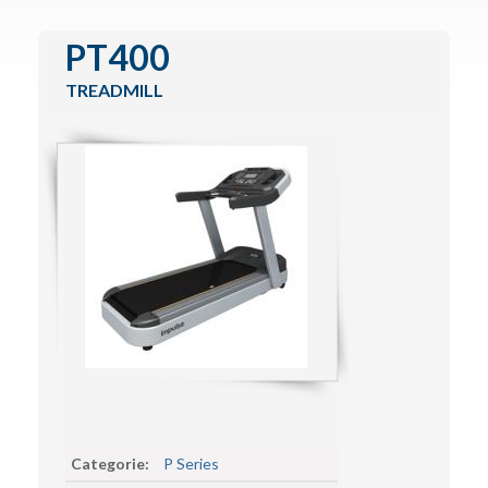
Functional Training
PT400
IZone
TREADMILL
Special Lines
Encore Series
Contact
Categorie:
P Series