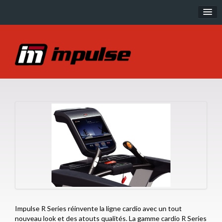
Musculation
IT Line
IT95 Line
IE Line
SL Line
PL Line
EXOFORM
Cardio
R Series
Impulse R Series réinvente la ligne cardio avec un tout
P Series
nouveau look et des atouts qualités. La gamme cardio R Series