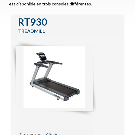
est disponible en trois consoles différentes.
Functional Training
IZone
RT930
Special Lines
TREADMILL
Encore Series
Contact
Categorie:
R Series