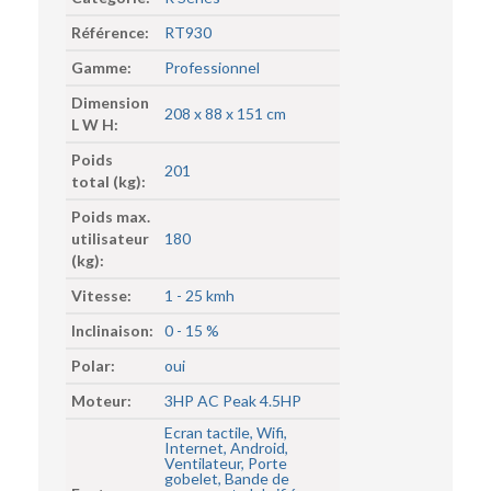
Référence:
RT930
Gamme:
Professionnel
Dimension
208 x 88 x 151 cm
L W H:
Poids
201
total (kg):
Poids max.
utilisateur
180
(kg):
Vitesse:
1 - 25 kmh
Inclinaison:
0 - 15 %
Polar:
oui
Moteur:
3HP AC Peak 4.5HP
Ecran tactile, Wifi,
Internet, Android,
Ventilateur, Porte
gobelet, Bande de