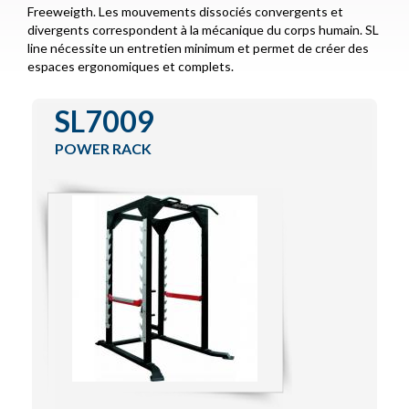
Freeweigth. Les mouvements dissociés convergents et
Functional Training
divergents correspondent à la mécanique du corps humain. SL
line nécessite un entretien minimum et permet de créer des
IZone
espaces ergonomiques et complets.
Special Lines
SL7009
Encore Series
POWER RACK
Contact