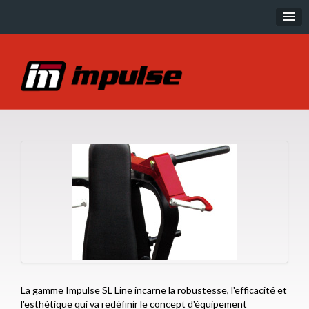
Musculation
IT Line
IT95 Line
IE Line
SL Line
PL Line
EXOFORM
Cardio
R Series
La gamme Impulse SL Line incarne la robustesse, l'efficacité et
P Series
l'esthétique qui va redéfinir le concept d'équipement