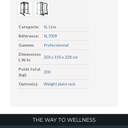
Categorie:
SL Line
Référence:
SL7009
Gamme:
Professionnel
Dimensions
203 x 150 x 228 cm
L W H:
Poids total
200
(kg):
Option(s):
Weight plate rack
THE WAY TO WELLNESS